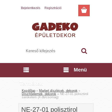
Bejelentkezés
Regisztráció
Menü
Termékek
Kezdőlap
»
Marbet díszlécek, dekorok
»
Díszítőelemek, dekorok
»
NE-27-01 polisztirol
sarokelem (4 db/csomag)
NE-27-01 polisztirol