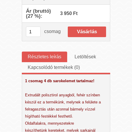
Ár (bruttó)
3 950 Ft
(27 %):
csomag
Részletes leírás
Letöltések
Kapcsolódó termékek (0)
1 csomag 4 db sarokelemet tartalmaz!
Extrudált polisztirol anyagból, fehér színben
készül ez a termékünk, melynek a felülete a
felragasztás után azonnal bármely vízzel
hígítható festékkel festhető.
Oldalfalakra, mennyezetekre
készíthetünk kereteket, melyek sarkainál