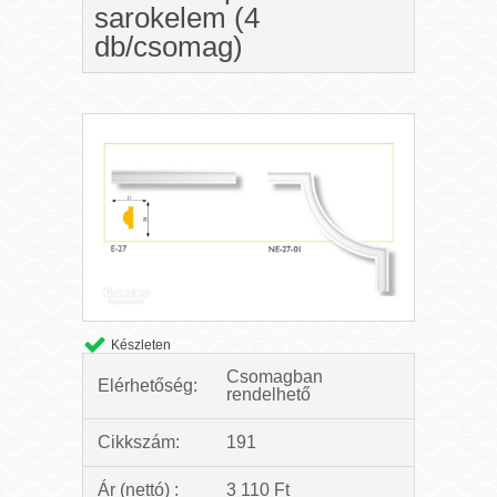
sarokelem (4
db/csomag)
Készleten
Csomagban
Elérhetőség:
rendelhető
Cikkszám:
191
Ár (nettó) :
3 110 Ft