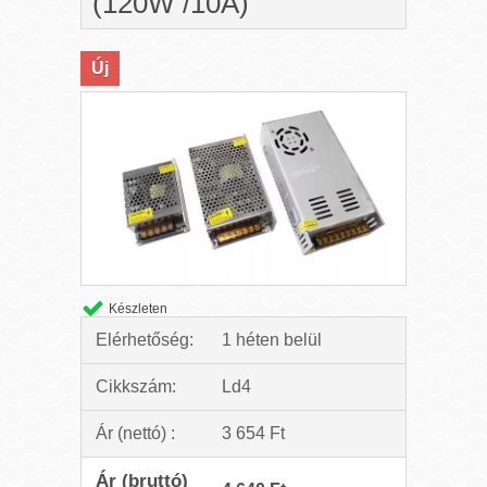
(120W /10A)
Új
Készleten
Elérhetőség:
1 héten belül
Cikkszám:
Ld4
Ár (nettó) :
3 654 Ft
Ár (bruttó)