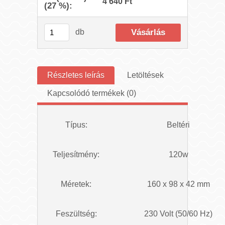
4 640 Ft
(27 %):
db
Részletes leírás
Letöltések
Kapcsolódó termékek (0)
Típus:
Beltéri
Teljesítmény:
120w
Méretek:
160 x 98 x 42 mm
Feszültség:
230 Volt (50/60 Hz)