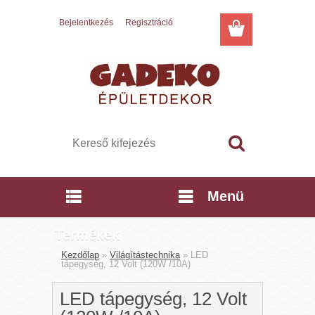
Bejelentkezés
Regisztráció
Menü
Termékek
Kezdőlap
»
Világítástechnika
»
LED
tápegység, 12 Volt (120W /10A)
LED tápegység, 12 Volt